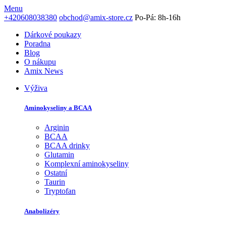
Menu
+420608038380
obchod@amix-store.cz
Po-Pá: 8h-16h
Dárkové poukazy
Poradna
Blog
O nákupu
Amix News
Výživa
Aminokyseliny a BCAA
Arginin
BCAA
BCAA drinky
Glutamin
Komplexní aminokyseliny
Ostatní
Taurin
Tryptofan
Anabolizéry