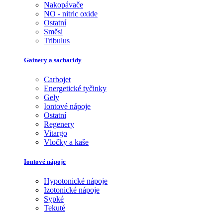
Nakopávače
NO - nitric oxide
Ostatní
Směsi
Tribulus
Gainery a sacharidy
Carbojet
Energetické tyčinky
Gely
Iontové nápoje
Ostatní
Regenery
Vitargo
Vločky a kaše
Iontové nápoje
Hypotonické nápoje
Izotonické nápoje
Sypké
Tekuté