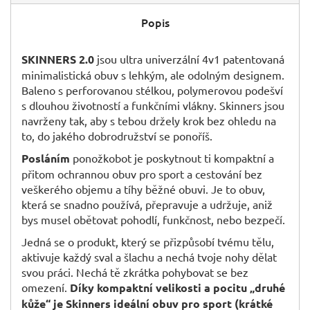
Popis
SKINNERS 2.0
jsou ultra univerzální 4v1 patentovaná
minimalistická obuv s lehkým, ale odolným designem.
Baleno s perforovanou stélkou, polymerovou podešví
s dlouhou životností a funkčními vlákny. Skinners jsou
navrženy tak, aby s tebou držely krok bez ohledu na
to, do jakého dobrodružství se ponoříš.
Posláním
ponožkobot je poskytnout ti kompaktní a
přitom ochrannou obuv pro sport a cestování bez
veškerého objemu a tíhy běžné obuvi. Je to obuv,
která se snadno používá, přepravuje a udržuje, aniž
bys musel obětovat pohodlí, funkčnost, nebo bezpečí.
Jedná se o produkt, který se přizpůsobí tvému tělu,
aktivuje každý sval a šlachu a nechá tvoje nohy dělat
svou práci. Nechá tě zkrátka pohybovat se bez
omezení.
Díky kompaktní velikosti a pocitu „druhé
kůže“ je Skinners ideální obuv pro sport (krátké