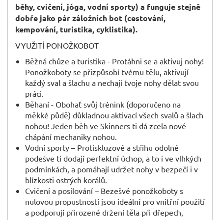
běhy, cvičení, jóga, vodní sporty) a funguje stejně
dobře jako pár záložních bot (cestování,
kempování, turistika, cyklistika).
VYUŽITÍ PONOŽKOBOT
Běžná chůze a turistika - Protáhni se a aktivuj nohy!
Ponožkoboty se přizpůsobí tvému tělu, aktivují
každý sval a šlachu a nechají tvoje nohy dělat svou
práci.
Běhaní - Obohať svůj trénink (doporučeno na
měkké půdě) důkladnou aktivací všech svalů a šlach
nohou! Jeden běh ve Skinners ti dá zcela nové
chápání mechaniky nohou.
Vodní sporty – Protiskluzové a střihu odolné
podešve ti dodají perfektní úchop, a to i ve vlhkých
podmínkách, a pomáhají udržet nohy v bezpečí i v
blízkosti ostrých korálů.
Cvičení a posilování – Bezešvé ponožkoboty s
nulovou propustností jsou ideální pro vnitřní použití
a podporují přirozené držení těla při dřepech,