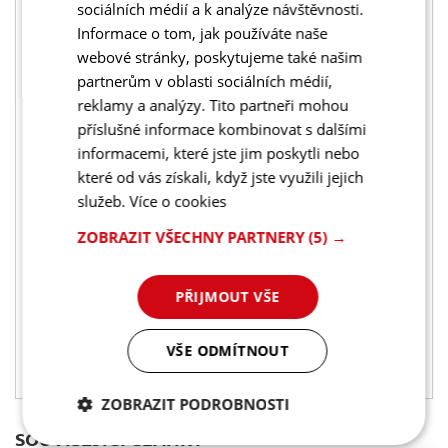
sociálních médií a k analýze návštěvnosti.
sednout jako ponožka, jinak je možný, že si budeš
Informace o tom, jak používáte naše
zakopávat o špičku, nebo naopak mačkat prsty, takže
webové stránky, poskytujeme také našim
pokud možno, vybírej přesně podle nohy. A teď už
partnerům v oblasti sociálních médií,
jednoduše z tabulky vyčteš, která velikosti je pro tvoji
reklamy a analýzy. Tito partneři mohou
nohu ta pravá. Tabulka udává maximální velikosti
příslušné informace kombinovat s dalšími
chodidla v cm. Tzn. pokud máš velikost nohy 26,5 cm
tvoje výsledná velikost bude M (41-42), která je do
informacemi, které jste jim poskytli nebo
27cm.
které od vás získali, když jste využili jejich
služeb.
Více o cookies
Pokud budeš stále váhat zavolej nám nebo napiš.
Rádi Ti pomůžeme vybrat ty nejlepší papuče!
ZOBRAZIT VŠECHNY PARTNERY
(5) →
Velikostní tabulka Skinners 2.0
Velikost / SIZE
XXS
XS
S
M
L
XL
XXL
PŘIJMOUT VŠE
SIZE EU
36-
38-
40-
41-
43-
45-
47-
37
39
41
42
44
46
48
Maximum length
240
250
260
270
280
290
300
VŠE ODMÍTNOUT
(mm)
ZOBRAZIT PODROBNOSTI
SOUVISEJÍCÍ ČLÁNKY
Nezbytně nutné
Analytické