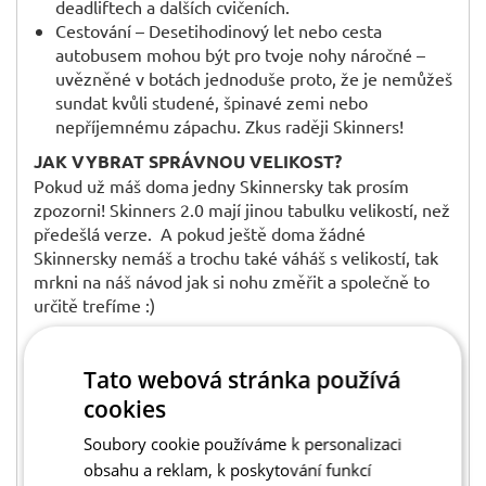
deadliftech a dalších cvičeních.
Cestování – Desetihodinový let nebo cesta
autobusem mohou být pro tvoje nohy náročné –
uvězněné v botách jednoduše proto, že je nemůžeš
sundat kvůli studené, špinavé zemi nebo
nepříjemnému zápachu. Zkus raději Skinners!
JAK VYBRAT SPRÁVNOU VELIKOST?
Pokud už máš doma jedny Skinnersky tak prosím
zpozorni! Skinners 2.0 mají jinou tabulku velikostí, než
předešlá verze. A pokud ještě doma žádné
Skinnersky nemáš a trochu také váháš s velikostí, tak
mrkni na náš návod jak si nohu změřit a společně to
určitě trefíme :)
Běžně to vychází na stejnou velikost, kterou normálně
nosíš, ale abychom si byli jisti, tak to pro jistotu
Tato webová stránka používá
přeměříme. Jak nohu změřit? Jednoduše ji dej ke zdi
cookies
a změř, jak dlouhou loď máš v centimetrech a srovnej
s tabulkou. Změř vzdálenost od zdi po nejdelší část
Soubory cookie používáme k personalizaci
prstů a máš výsledek. Co se nadměrku týče, tak u
obsahu a reklam, k poskytování funkcí
Skinners ho nedoporučujeme. Ponožkobota by měla