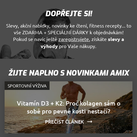
4
k uklá
týdny
souhl
uživat
DOPŘEJTE SI!
volby
soukr
jejich
Slevy, akční nabídky, novinky ke čtení, fitness recepty... to
interak
webem
vše ZDARMA + SPECIÁLNÍ DÁRKY k objednávkám!
Zazna
Pokud se navíc ještě
zaregistrujete
, získáte
slevy a
údaje 
souhl
výhody
pro Vaše nákupy.
návště
různý
zásad
ochra
osobn
údajů 
ŽIJTE NAPLNO S NOVINKAMI AMIX
nastav
které z
že jeji
SPORTOVNÍ VÝŽIVA
prefer
budou
budou
sezení
Vitamín D3 + K2: Proč kolagen sám o
respek
sobě pro pevné kosti nestačí?
udid
.amix-store.cz
4
Tento 
týdny
se pou
PŘEČÍST ČLÁNEK
2 dny
jedine
identif
zařízen
mají p