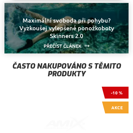
cookies
cookies
Maximální svoboda při pohybu?
Vyzkoušej vylepšené ponožkoboty
Marketingové
Funkční cookies
cookies
Skinners 2.0
PŘEČÍST ČLÁNEK
Nezařazené cookies
ČASTO NAKUPOVÁNO S TĚMITO
PRODUKTY
-10 %
Nezbytně nutné cookies
Analytické cookies
Marketingové cookies
Funkční cookies
AKCE
Nezařazené cookies
Nezbytně nutné soubory cookie umožňují základní
funkce webových stránek, jako je přihlášení