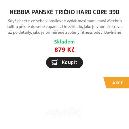
se použ
Google Privacy Policy
jedineč
NEBBIA PÁNSKÉ TRIČKO HARD CORE 390
identifi
zařízení
mají pří
Když chcete ze sebe v posilovně vydat maximum, musí všechno
webové
ladit a pěkně do sebe zapadat. Od základů, jako je vhodná strava,
stránce,
sledova
až po detaily, jako je přiměřeně zvolený fitness oděv. Bavlněné
používá
tričko Hardcore od Nebbia je pohodlné, vzdušné a v neposlední
zlepšila
Skladem
řadě vzbuzující respekt ve všech spolucvičícíc
uživate
zkušeno
879 Kč
PHPSESSID
11
Cookie
PHP.net
měsíců
genero
www.amix-
Koupit
4
aplikac
store.cz
týdny
založen
na jazy
PHP. To
univerzá
AKCE
identifi
používa
udržová
proměn
relací
uživatel
Obvykle
jedná o
náhodn
vygene
číslo, j
použití