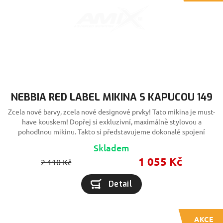
NEBBIA RED LABEL MIKINA S KAPUCOU 149
Zcela nové barvy, zcela nové designové prvky! Tato mikina je must-
have kouskem! Dopřej si exkluzivní, maximálně stylovou a
pohodlnou mikinu. Takto si představujeme dokonalé spojení
fitness a fashion!
Skladem
1 055 Kč
2 110 Kč
Detail
AKCE