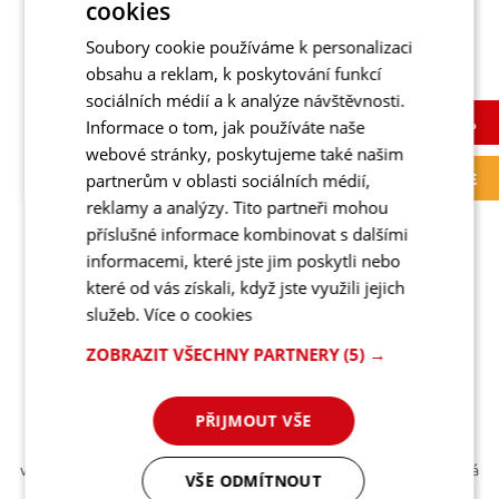
cookies
Detail
Soubory cookie používáme k personalizaci
obsahu a reklam, k poskytování funkcí
sociálních médií a k analýze návštěvnosti.
-50 %
Informace o tom, jak používáte naše
webové stránky, poskytujeme také našim
AKCE
partnerům v oblasti sociálních médií,
reklamy a analýzy. Tito partneři mohou
příslušné informace kombinovat s dalšími
informacemi, které jste jim poskytli nebo
které od vás získali, když jste využili jejich
služeb.
Více o cookies
ZOBRAZIT VŠECHNY PARTNERY
(5) →
NEBBIA ATHLETIC LOGO TRIKO 730
PŘIJMOUT VŠE
Přichází nová éra fitness oblečení ! AW Line kolekce je určena
všem mužům, kteří chtějí být styloví a držet krok s módou. Je plná
VŠE ODMÍTNOUT
moderních a trendy kousků a zároveň Ti poskytnou maximální