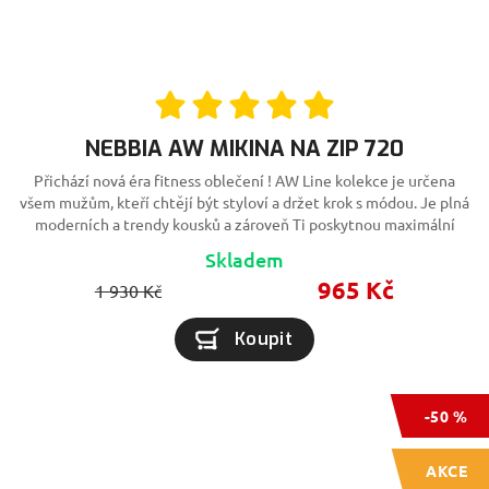
NEBBIA AW MIKINA NA ZIP 720
Přichází nová éra fitness oblečení ! AW Line kolekce je určena
všem mužům, kteří chtějí být styloví a držet krok s módou. Je plná
moderních a trendy kousků a zároveň Ti poskytnou maximální
komfort při cvičení
Skladem
965 Kč
1 930 Kč
Koupit
-50 %
AKCE