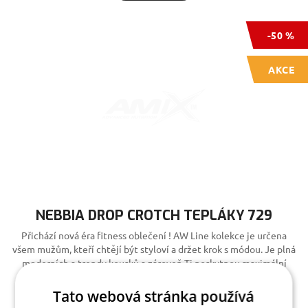
-50 %
AKCE
NEBBIA DROP CROTCH TEPLÁKY 729
Přichází nová éra fitness oblečení ! AW Line kolekce je určena
všem mužům, kteří chtějí být styloví a držet krok s módou. Je plná
moderních a trendy kousků a zároveň Ti poskytnou maximální
komfort při cvičení
Skladem
Tato webová stránka používá
835 Kč
1 670 Kč