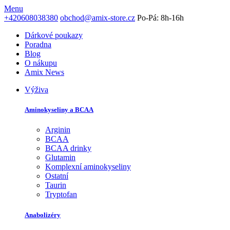
Menu
+420608038380
obchod@amix-store.cz
Po-Pá: 8h-16h
Dárkové poukazy
Poradna
Blog
O nákupu
Amix News
Výživa
Aminokyseliny a BCAA
Arginin
BCAA
BCAA drinky
Glutamin
Komplexní aminokyseliny
Ostatní
Taurin
Tryptofan
Anabolizéry