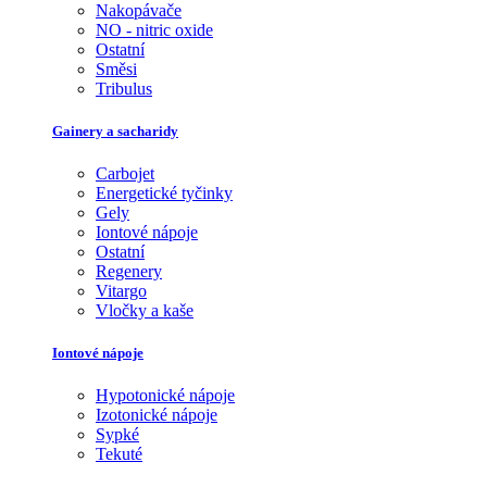
Nakopávače
NO - nitric oxide
Ostatní
Směsi
Tribulus
Gainery a sacharidy
Carbojet
Energetické tyčinky
Gely
Iontové nápoje
Ostatní
Regenery
Vitargo
Vločky a kaše
Iontové nápoje
Hypotonické nápoje
Izotonické nápoje
Sypké
Tekuté