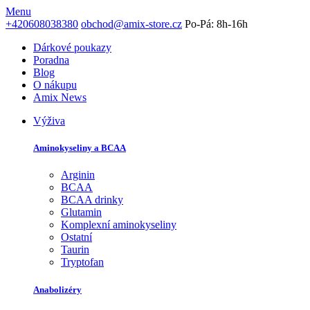
Menu
+420608038380
obchod@amix-store.cz
Po-Pá: 8h-16h
Dárkové poukazy
Poradna
Blog
O nákupu
Amix News
Výživa
Aminokyseliny a BCAA
Arginin
BCAA
BCAA drinky
Glutamin
Komplexní aminokyseliny
Ostatní
Taurin
Tryptofan
Anabolizéry