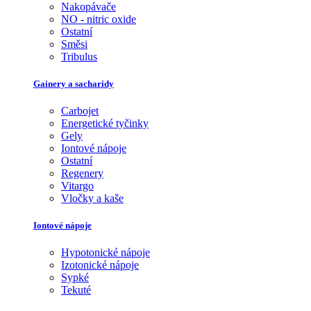
Nakopávače
NO - nitric oxide
Ostatní
Směsi
Tribulus
Gainery a sacharidy
Carbojet
Energetické tyčinky
Gely
Iontové nápoje
Ostatní
Regenery
Vitargo
Vločky a kaše
Iontové nápoje
Hypotonické nápoje
Izotonické nápoje
Sypké
Tekuté