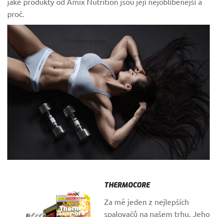
jaké produkty od Amix Nutrition jsou její nejoblíbenější a
proč.
THERMOCORE
Za mě jeden z nejlepších
spalovačů na našem trhu. Jeho