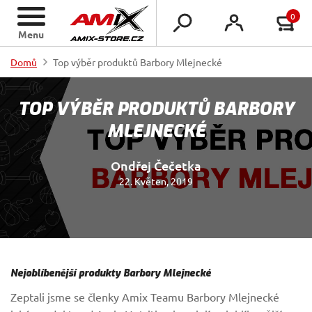
0
Menu
Domů
Top výběr produktů Barbory Mlejnecké
TOP VÝBĚR PRODUKTŮ BARBORY
MLEJNECKÉ
Ondřej Čečetka
22. Květen, 2019
Nejoblíbenější produkty Barbory Mlejnecké
Zeptali jsme se členky Amix Teamu Barbory Mlejnecké