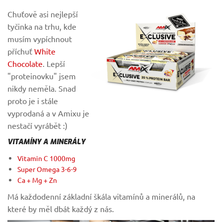
Chuťově asi nejlepší
tyčinka na trhu, kde
musím vypíchnout
příchuť
White
Chocolate
. Lepší
"proteinovku" jsem
nikdy neměla. Snad
proto je i stále
vyprodaná a v Amixu je
nestačí vyrábět :)
VITAMÍNY A MINERÁLY
Vitamin C 1000mg
Super Omega 3-6-9
Ca + Mg + Zn
Má každodenní základní škála vitamínů a minerálů, na
které by měl dbát každý z nás.