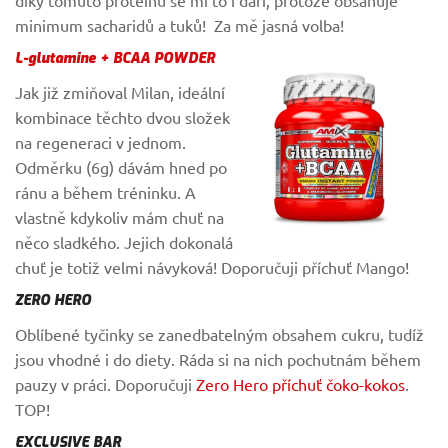
minimum sacharidů a tuků! Za mě jasná volba!
L-glutamine + BCAA POWDER
Jak již zmiňoval Milan, ideální
kombinace těchto dvou složek
na regeneraci v jednom.
Odměrku (6g) dávám hned po
ránu a během tréninku. A
vlastně kdykoliv mám chuť na
něco sladkého. Jejich dokonalá
chuť je totiž velmi návyková! Doporučuji příchuť Mango!
ZERO HERO
Oblíbené tyčinky se zanedbatelným obsahem cukru, tudíž
jsou vhodné i do diety. Ráda si na nich pochutnám během
pauzy v práci. Doporučuji
Zero Hero příchuť čoko-kokos
.
TOP!
EX
CLUSIVE BAR