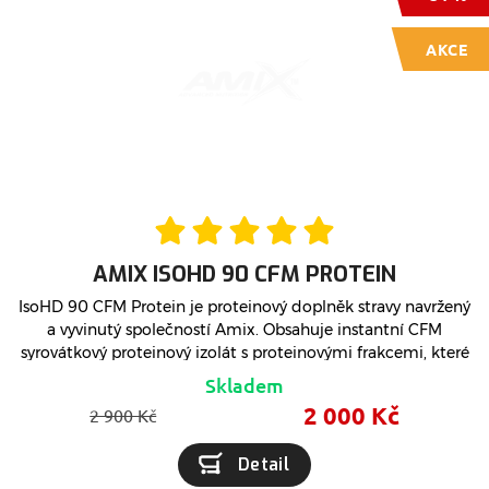
AKCE
AMIX ISOHD 90 CFM PROTEIN
IsoHD 90 CFM Protein je proteinový doplněk stravy navržený
a vyvinutý společností Amix. Obsahuje instantní CFM
syrovátkový proteinový izolát s proteinovými frakcemi, které
přispívají k růstu a udržení svalové hmoty.
Skladem
2 000 Kč
2 900 Kč
Detail