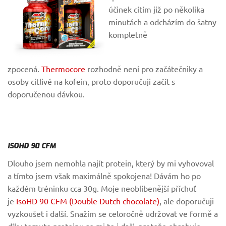
účinek cítím již po několika
minutách a odcházím do šatny
kompletně
zpocená.
Thermocore
rozhodně není pro začátečniky a
osoby citlivé na kofein, proto doporučuji začít s
doporučenou dávkou.
ISOHD 90 CFM
Dlouho jsem nemohla najít protein, který by mi vyhovoval
a tímto jsem však maximálně spokojena! Dávám ho po
každém tréninku cca 30g. Moje neoblíbenější příchuť
je
IsoHD 90 CFM (Double Dutch chocolate)
, ale doporučuji
vyzkoušet i další. Snažím se celoročně udržovat ve formě a
díky tomuto proteinu se mi to i daří, protože obsahuje