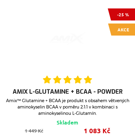
-25 %
AKCE
AMIX L-GLUTAMINE + BCAA - POWDER
Amix™ Glutamine + BCAA je produkt s obsahem větvených
aminokyselin BCAA v poměru 2:1:1 v kombinaci s
aminokyselinou L-Glutamín.
Skladem
1 083 Kč
1 449 Kč