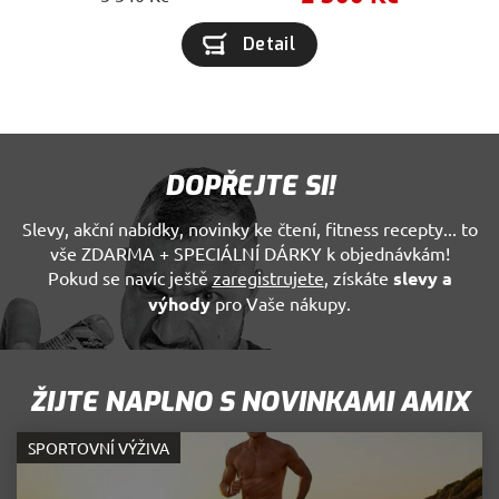
na jazy
PHP. To
univerzá
Detail
identifi
používa
udržová
proměn
relací
uživatel
Obvykle
jedná o
DOPŘEJTE SI!
náhodn
vygene
číslo, j
použití
Slevy, akční nabídky, novinky ke čtení, fitness recepty... to
být spec
vše ZDARMA + SPECIÁLNÍ DÁRKY k objednávkám!
pro dan
web, al
Pokud se navíc ještě
zaregistrujete
, získáte
slevy a
dobrým
výhody
pro Vaše nákupy.
příklad
udržová
přihláš
stavu
uživate
stránka
ŽIJTE NAPLNO S NOVINKAMI AMIX
CookieScriptConsent
5
Tento s
CookieScript
měsíců
cookie
.amix-store.cz
3
používá
SPORTOVNÍ VÝŽIVA
týdny
služba
Cookie-
Script.