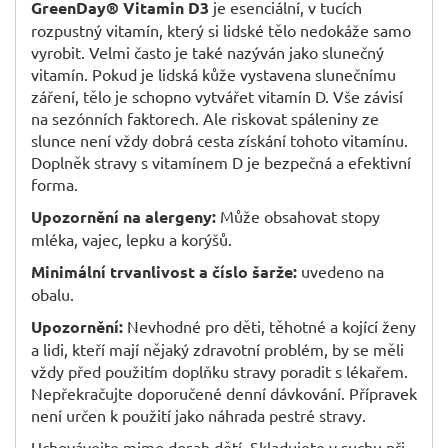
GreenDay® Vitamin D3
je esenciální, v tucích
rozpustný vitamín, který si lidské tělo nedokáže samo
vyrobit. Velmi často je také nazýván jako slunečný
vitamín. Pokud je lidská kůže vystavena slunečnímu
záření, tělo je schopno vytvářet vitamín D. Vše závisí
na sezónních faktorech. Ale riskovat spáleniny ze
slunce není vždy dobrá cesta získání tohoto vitamínu.
Doplněk stravy s vitamínem D je bezpečná a efektivní
forma.
Upozornění na alergeny:
Může obsahovat stopy
mléka, vajec, lepku a korýšů.
Minimální trvanlivost a číslo šarže:
uvedeno na
obalu.
Upozornění:
Nevhodné pro děti, těhotné a kojící ženy
a lidi, kteří mají nějaký zdravotní problém, by se měli
vždy před použitím doplňku stravy poradit s lékařem.
Nepřekračujte doporučené denní dávkování. Přípravek
není určen k použití jako náhrada pestré stravy.
Uchovávejte mimo dosah dětí. Skladujete v suchu při