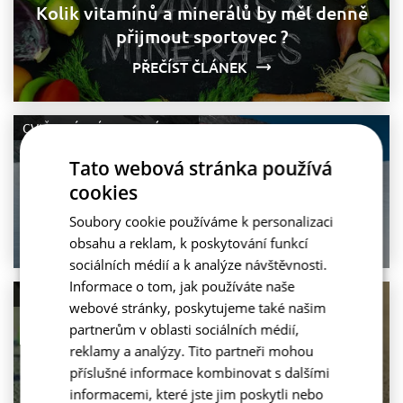
Kolik vitamínů a minerálů by měl denně
přijmout sportovec ?
PŘEČÍST ČLÁNEK
CVIČEBNÍ PLÁNY
TRÉNINK
Tato webová stránka používá
Oblíbená Wim Hofova metoda posouvá
hranice lidského těla. Vycvič svou
cookies
imunitu chladem a dechem!
Soubory cookie používáme k personalizaci
obsahu a reklam, k poskytování funkcí
PŘEČÍST ČLÁNEK
sociálních médií a k analýze návštěvnosti.
Informace o tom, jak používáte naše
TRÉNINK
SPORTOVNÍ VÝŽIVA
webové stránky, poskytujeme také našim
partnerům v oblasti sociálních médií,
reklamy a analýzy. Tito partneři mohou
Milujete běhání?
příslušné informace kombinovat s dalšími
PŘEČÍST ČLÁNEK
informacemi, které jste jim poskytli nebo