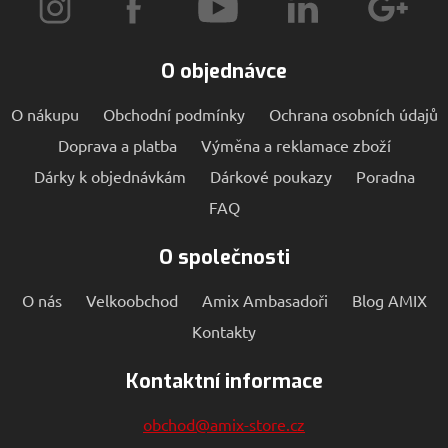
údajů a
nastave
které zaj
že jejich
prefere
O objednávce
budou 
budouc
sezeníc
O nákupu
Obchodní podmínky
Ochrana osobních údajů
respekt
Doprava a platba
Výměna a reklamace zboží
__cf_bm
29
Tento s
Cloudflare
minut
cookie 
Inc.
Dárky k objednávkám
Dárkové poukazy
Poradna
56
používá
.heureka.cz
sekund
rozlišen
lidmi a
FAQ
roboty. 
pro we
přínosn
O společnosti
bylo m
podáva
platné 
O nás
Velkoobchod
Amix Ambasadoři
Blog AMIX
o použí
jejich
Kontakty
webový
stránek.
Kontaktní informace
obchod@amix-store.cz
Poskytovatel
Poskytovatel
/
Název
Název
Vyprší
Popis
Vy