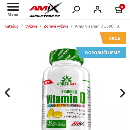
0
Menu
Katalog
Výživa
Zdravá výživa
Amix Vitamin D 2500 I.U.
AKCE
DOPORUČUJEME